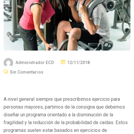
P
Administrador ECD
12/11/2018
O
Sin Comentarios
S
T
E
A nivel general siempre que prescribimos ejercicio para
D
personas mayores, partimos de la consigna que debemos
O
diseñar un programa orientado a la disminución de la
N
fragilidad y la reducción de la probabilidad de caídas. Estos
programas suelen estar basados en ejercicios de