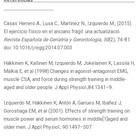
Casas Herrero A., Lusa C., Martínez N., Izquierdo M.; (2015).
El ejercicio físico en el anciano frágil: una actualizació.
Revista Española de Geriatría y Gerontología, 50
(2), 74-81.
doi: 10.1016/j.regg.2014.07.003
Häkkinen K, Kallinen M, Izquierdo M, Jokelainen K, Lassila H,
Mälkiä E, et al (1998).Changes in agonist-antagonist EMG,
muscle CSA, and force during strength training in middle-
aged and older people. J Appl Physiol.;84:1341–9.
Izquierdo M, Häkkinen K, Antón A, Garrues M, Ibañez J,
Gorostiaga EM, et al (2001). Effects of strength training on
muscle power and serum hormones in middle[1]aged and
older men. J Appl Physiol.; 90:1497–507