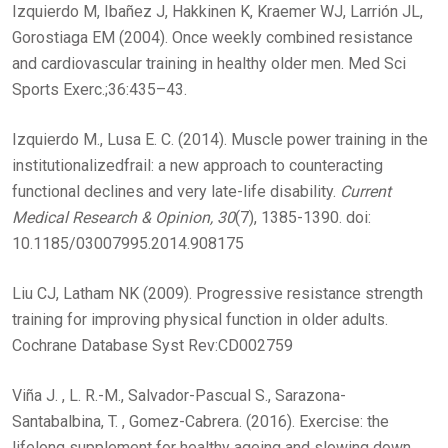
Izquierdo M, Ibañez J, Hakkinen K, Kraemer WJ, Larrión JL,
Gorostiaga EM (2004). Once weekly combined resistance
and cardiovascular training in healthy older men. Med Sci
Sports Exerc.;36:435–43.
Izquierdo M., Lusa E. C. (2014). Muscle power training in the
institutionalizedfrail: a new approach to counteracting
functional declines and very late-life disability.
Current
Medical Research & Opinion, 30
(7), 1385-1390. doi:
10.1185/03007995.2014.908175
Liu CJ, Latham NK (2009). Progressive resistance strength
training for improving physical function in older adults.
Cochrane Database Syst Rev:CD002759
Viña J. , L. R.-M., Salvador-Pascual S., Sarazona-
Santabalbina, T. , Gomez-Cabrera. (2016). Exercise: the
lifelong supplement for healthy ageing and slowing down