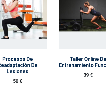
Procesos De
Taller Online D
Readaptación De
Entrenamiento Func
Lesiones
39
€
50
€