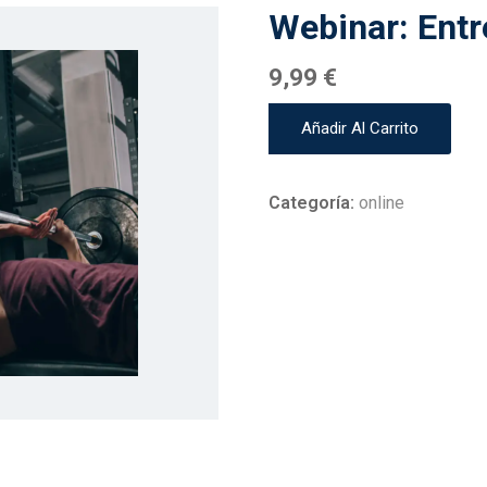
Webinar: Entr
9,99
€
Webinar:
Añadir Al Carrito
Entrenamiento
de
la
Categoría:
online
Fuerza
cantidad