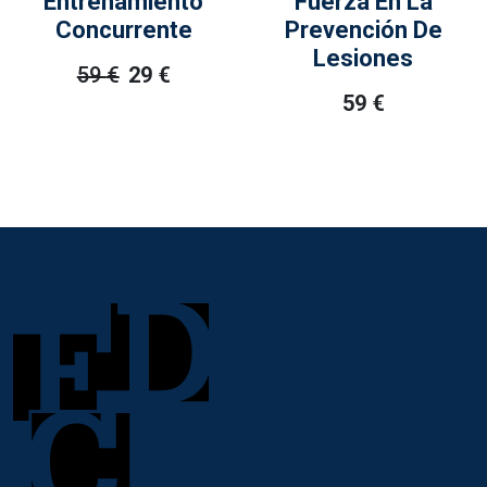
Entrenamiento
Fuerza En La
Concurrente
Prevención De
Lesiones
59
€
29
€
El
El
59
€
Precio
Precio
Original
Actual
Era:
Es:
59 €.
29 €.