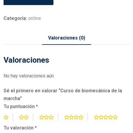
de
biomecánica
de
Categoría:
online
la
marcha
Valoraciones (0)
cantidad
Valoraciones
No hay valoraciones aún.
Sé el primero en valorar “Curso de biomecánica de la
marcha”
Tu puntuación
*
Tu valoración
*