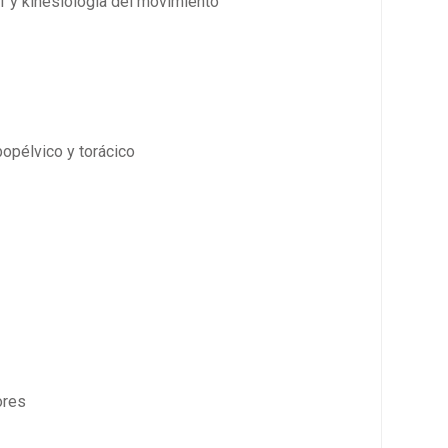
f y kinesiología del movimiento
bopélvico y torácico
ores